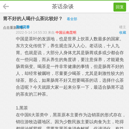
茶话杂谈
回复
胃不好的人喝什么茶比较好？
看全部
异域花香
楼主
点击重新加载
2022-5-14 14:55:33 来自
中国云南昆明
收藏
中国是茶叶的发源地，也是世界上饮茶人数最多的国家。
东方文化传统下，养生观念深入人心。老话说，十人九
胃。也就是说，大部分人身体尤其是肠胃或多或少都会存
在一些问题，而从养生的角度讲，要注意保养，才能避免
肠胃病变。喝茶是一件非常健康的事情，但是肠胃不好的
人，却经常被嘱咐，尽量要少喝茶，尤其是刺激性较大的
绿茶。那么，如果肠胃不好又想要喝茶的话，选择什么茶
合适呢？今天就跟大家一起来分享一下，最适合肠胃不适
的茶友的三种茶。
1.黑茶
在中国6大茶类中，黑茶原本主要作为边销茶的形式存在，
销往游牧边疆地区。因为少数民族主要以肉食为主，吃得
都很油腻荤腥，需要靠黑茶来消食解腻，促进消化，有益