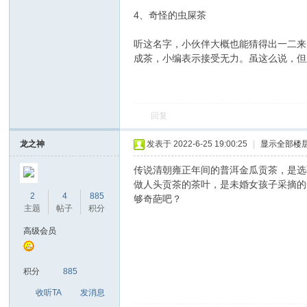
4、奇怪的虫屎茶
听这名字，小伙伴大概也能猜得出一二来
成茶，小编表示接受无力。虽这么说，但
回复
-中
龙之神
发表于 2022-6-25 19:00:25
|
显示全部楼
传说清朝雍正年间的普洱金瓜贡茶，是选
做人头贡茶的茶叶，是未婚女孩子采摘的
2
4
885
够奇葩吧？
主题
帖子
积分
高级会员
国
积分
885
收听TA
发消息