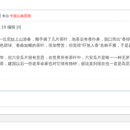
层
来自
中国云南昆明
19 编辑 [/i]
有一位尼姑上山游春，顺手摘了几片茶叶，泡茶后奇香扑鼻，脱口而出“香得
色碧绿、卷曲如螺的茶叶，倍加赞赏，但觉得“吓煞人香”名称不雅，于是题
华，但六安瓜片很有意思，在世界所有茶叶中，六安瓜片是唯一一种无芽
茶，建国以后一些老革命家也对它情有独钟，据说直到现在也一直是高层