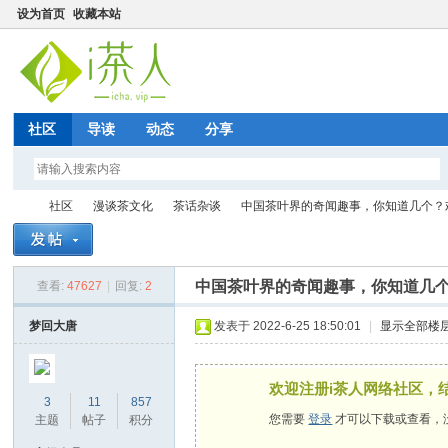
设为首页
收藏本站
社区
导读
动态
分享
社区
漫谈茶文化
茶话杂谈
中国茶叶界的奇闻趣事，你知道几个？欢迎
中国茶叶界的奇闻趣事，你知道几
查看:
47627
|
回复:
2
i茶
»
›
›
›
梦回大唐
发表于 2022-6-25 18:50:01
|
显示全部楼
欢迎注册i茶人网络社区，
3
11
857
您需要
登录
才可以下载或查看，
主题
帖子
积分