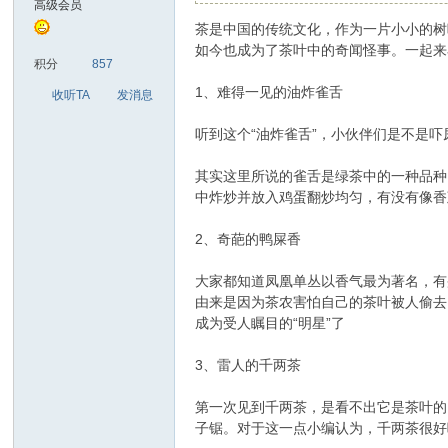
高级会员
茶是中国的传统文化，作为一片小小的树
人
如今也成为了茶叶中的奇闻怪事。一起来
积分
857
1、难得一见的油炸雀舌
收听TA
发消息
听到这个“油炸雀舌”，小伙伴们是不是
其实这里所说的雀舌是绿茶中的一种品种
中炸炒并放入鸡蛋翻炒均匀，有没有像香
2、奇葩的鸭屎香
社
大家都知道凤凰单丛以香气最为著名，有
由来是因为茶农害怕自己的茶叶被人偷去
成为受人瞩目的“明星”了
3、雷人的千两茶
第一次见到千两茶，是看不出它是茶叶的
子锯。对于这一点小编认为，千两茶很好
区-