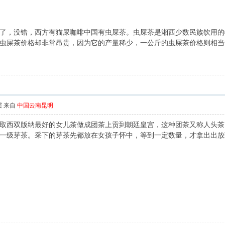
了，没错，西方有猫屎咖啡中国有虫屎茶。虫屎茶是湘西少数民族饮用的
虫屎茶价格却非常昂贵，因为它的产量稀少，一公斤的虫屎茶价格则相当
层
来自
中国云南昆明
取西双版纳最好的女儿茶做成团茶上贡到朝廷皇宫，这种团茶又称人头茶
一级芽茶。采下的芽茶先都放在女孩子怀中，等到一定数量，才拿出出放