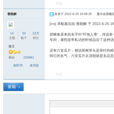
回复
善能解
发表于 2022-6-25 19:08:35
|
显示全部楼
[i=s] 本帖最后由 善能解 于 2022-6-25 19:
14
33
22万
碧螺春原来的名字叫“吓煞人香”，传说
领
主题
帖子
积分
年间，康熙皇帝私访的时候品尝了这种汤
版主
还有六安瓜片；都说茶树芽头是茶叶的精
响它的名气，六安瓜片从清朝就是名品贡
积分
220961
收听TA
发消息
回复
先