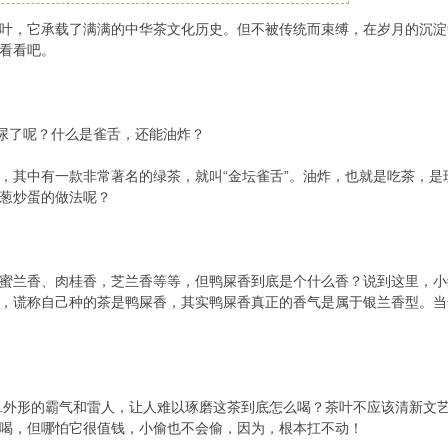
叶，它承载了满满的中华茶文化历史。但不被传统而束缚，在岁月的沉淀
看看吧。
吓尿了呢？什么是雀舌，还能油炸？
，其中有一款非常著名的绿茶，就叫“金坛雀舌”。油炸，也就是吃茶，
葱炒蛋的做法呢？
蜜兰香、肉桂香，芝兰香等等，但鸭屎香到底是个什么香？说到这里，小
，谎称自己种的茶是鸭屎香，其实鸭屎香真正的香气是属于银兰香型。当
.外形的霸气和雷人，让人难以琢磨这茶到底怎么喝？茶叶不应该清新文
喝，但哪怕它很值钱，小偷也不会偷，因为，根本扛不动！