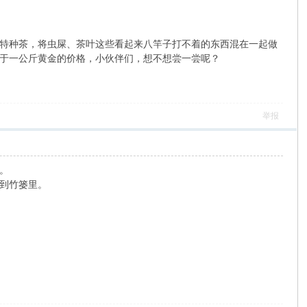
特种茶，将虫屎、茶叶这些看起来八竿子打不着的东西混在一起做
于一公斤黄金的价格，小伙伴们，想不想尝一尝呢？
举报
。
到竹篓里。