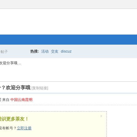
热搜:
活动
交友
discuz
帖子
搜
分享哦 ...
索
个？欢迎分享哦
[复制链接]
层
来自
中国云南昆明
x
结识更多茶友！
没有帐号？
立即注册