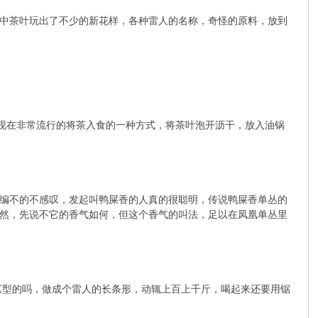
中茶叶玩出了不少的新花样，各种雷人的名称，奇怪的原料，放到
是现在非常流行的将茶入食的一种方式，将茶叶泡开沥干，放入油锅
编不的不感叹，发起叫鸭屎香的人真的很聪明，传说鸭屎香单丛的
然，先说不它的香气如何，但这个香气的叫法，足以在凤凰单丛里
艺型的吗，做成个雷人的长条形，动辄上百上千斤，喝起来还要用锯