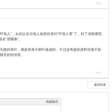
举报
吓煞人”，从此以后当地人就把此茶叫“吓煞人香”了。到了清朝康熙
名“碧螺春”。
无梗的茶叶，都是用单片鲜叶做成的。不过这奇葩的原料丝毫不影
领导的特供茶。
举报
返回列表
高级模式