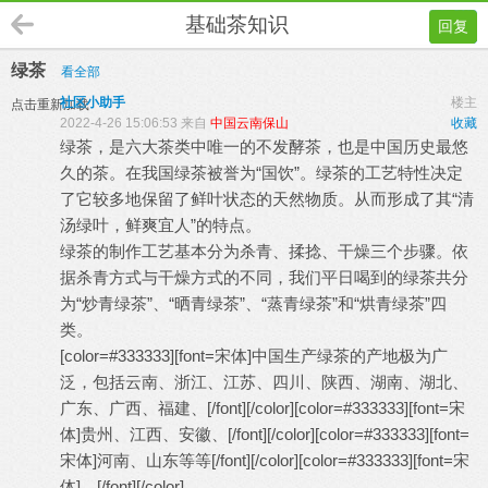
基础茶知识
回复
绿茶
看全部
社区小助手
楼主
点击重新加载
2022-4-26 15:06:53 来自
中国云南保山
收藏
绿茶，是六大茶类中唯一的不发酵茶，也是中国历史最悠
久的茶。在我国绿茶被誉为“国饮”。绿茶的工艺特性决定
了它较多地保留了鲜叶状态的天然物质。从而形成了其“清
汤绿叶，鲜爽宜人”的特点。
绿茶的制作工艺基本分为杀青、揉捻、干燥三个步骤。依
据杀青方式与干燥方式的不同，我们平日喝到的绿茶共分
为“炒青绿茶”、“晒青绿茶”、“蒸青绿茶”和“烘青绿茶”四
类。
[color=#333333][font=宋体]中国生产绿茶的产地极为广
泛，包括云南、浙江、江苏、四川、陕西、湖南、湖北、
广东、广西、福建、[/font][/color][color=#333333][font=宋
体]贵州、江西、安徽、[/font][/color][color=#333333][font=
宋体]河南、山东等等[/font][/color][color=#333333][font=宋
体]。[/font][/color]