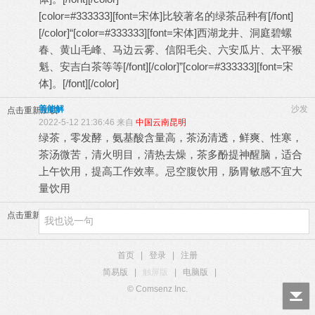
[color=#333333][font=宋体]比较著名的绿茶品种有[/font]
[/color]“[color=#333333][font=宋体]西湖龙井、洞庭碧螺
春、黄山毛峰、马边云雾、信阳毛尖、六安瓜片、太平猴
魁、安吉白茶等等[/font][/color]”[color=#333333][font=宋
体]。[/font][/color]
善能解
沙发
点击重新加载
2022-5-12 21:36:46 来自
中国云南昆明
绿茶，零发酵，氨基酸含量高，茶汤清透，鲜爽、性寒，
茶汤微苦，清火明目，清热去燥，茶多酚提神醒脑，适合
上午饮用，提高工作效率。忌空腹饮用，肠胃敏感不宜大
量饮用
点击重新加载
首页
|
登录
|
注册
简易版
|
触屏版
|
电脑版
|
© Comsenz Inc.