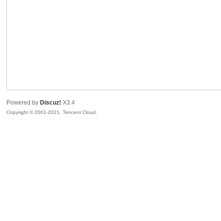
人
Powered by
Discuz!
X3.4
Copyright © 2001-2021, Tencent Cloud.
社
区-