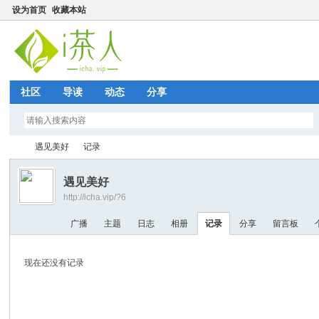
设为首页
收藏本站
社区
导读
动态
分享
遇见美好
记录
遇见美好
http://icha.vip/?6
i茶
›
›
广播
主题
日志
相册
记录
分享
留言板
现在还没有记录