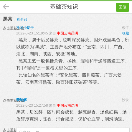
基础茶知识
回复
黑茶
看全部
社区小助手
楼主
点击重新加载
2022-5-23 15:19:45 来自
中国云南昆明
收藏
黑茶，属于后发酵茶，也叫深发酵茶。因外观呈黑色，所
以被称为“黑茶”。主要产地分布在：“云南、四川、广西、
湖北、湖南、陕西、安徽”等地。
黑茶工艺一般包括杀青、揉捻、渥堆和干燥等四道工序。
其中“渥堆”是一道很关键的工序。
比较知名的黑茶有：“安化黑茶、四川藏茶、广西六堡
茶、云南普洱熟茶、陕西泾阳茯砖茶”等等。
善能解
沙发
点击重新加载
2022-5-23 15:27:58 来自
中国云南昆明
黑茶，后发酵，随时间会成长，越陈越香。汤色红褐，汤
质醇厚爽滑，陈香。消食减脂，保护心血管，润滑肠道。
点击重新加载